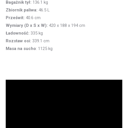
Bagażnik tył:
136.1 kg
Zbiornik
paliwa:
46.5 L
Prześwit:
40.6 cm
Wymiary (D x S x W):
420 x 188 x 194 cm
Ładowność:
335 kg
Rozstaw osi:
339.1 cm
Masa na sucho
: 1125 kg