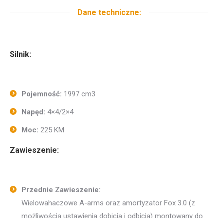
Dane techniczne:
Silnik:
Pojemność:
1997 cm3
Napęd:
4×4/2×4
Moc:
225 KM
Zawieszenie:
Przednie Zawieszenie:
Wielowahaczowe A-arms oraz amortyzator Fox 3.0 (z
możliwością ustawienia dobicia i odbicia) montowany do