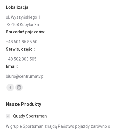
Lokalizacja:
ul. Wyszyńskiego 1
73-108 Kobylanka
Sprzedaż pojazdów:
+48 601 85 85 50
Serwis, części:
+48 502 303 505
Email:
biuro@centrumatv.pl
Znajdź nas na:
Facebook
Instagram
page
page
Nasze Produkty
opens
opens
in
in
Quady Sportsman
new
new
W grupie Sportsman znajdą Państwo pojazdy zarówno o
window
window