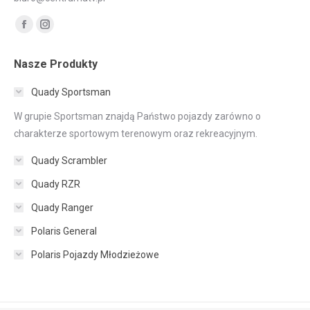
Znajdź nas na:
Facebook
Instagram
page
page
Nasze Produkty
opens
opens
in
in
Quady Sportsman
new
new
W grupie Sportsman znajdą Państwo pojazdy zarówno o
window
window
charakterze sportowym terenowym oraz rekreacyjnym.
Quady Scrambler
Quady RZR
Quady Ranger
Polaris General
Polaris Pojazdy Młodzieżowe