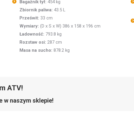
Bagażnik tył:
454 kg
Zbiornik paliwa:
43.5 L
Prześwit:
33 cm
Wymiary:
(D x S x W) 386 x 158 x 196 cm
Ładowność:
793.8 kg
Rozstaw osi:
287 cm
Masa na sucho:
878.2 kg
um ATV!
e w naszym sklepie!