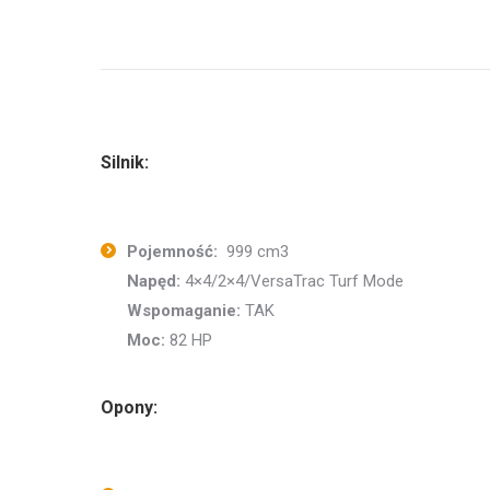
Silnik:
Pojemność:
999 cm3
Napęd:
4×4/2×4/VersaTrac Turf Mode
Wspomaganie:
TAK
Moc:
82 HP
Opony: